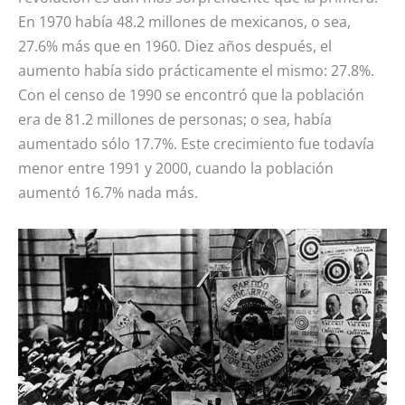
En 1970 había 48.2 millones de mexicanos, o sea,
27.6% más que en 1960. Diez años después, el
aumento había sido prácticamente el mismo: 27.8%.
Con el censo de 1990 se encontró que la población
era de 81.2 millones de personas; o sea, había
aumentado sólo 17.7%. Este crecimiento fue todavía
menor entre 1991 y 2000, cuando la población
aumentó 16.7% nada más.