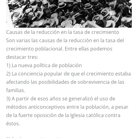
Causas de la reducción en la tasa de crecimiento
Son varias las causas de la reducción en la tasa del
crecimiento poblacional. Entre ellas podemos
destacar tres:
1) La nueva política de población
2) La conciencia popular de que el crecimiento estaba
afectando las posibilidades de sobrevivencia de las
familias.
3) A partir de esos años se generalizó el uso de
métodos anticonceptivos entre la población, a pesar
de la fuerte oposición de la Iglesia católica contra
éstos.