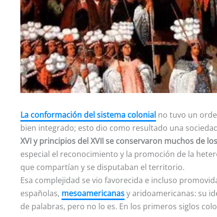
La conformación del sistema colonial
no tuvo un orde
bien integrado; esto dio como resultado una socied
XVI y principios del XVII se conservaron muchos de l
especial el reconocimiento y la promoción de la hete
que compartían y se disputaban el territorio.
Esa complejidad se vio favorecida e incluso promovid
españolas,
mesoamericanas
y aridoamericanas: su ide
de palabras, pero no lo es. En los primeros siglos col