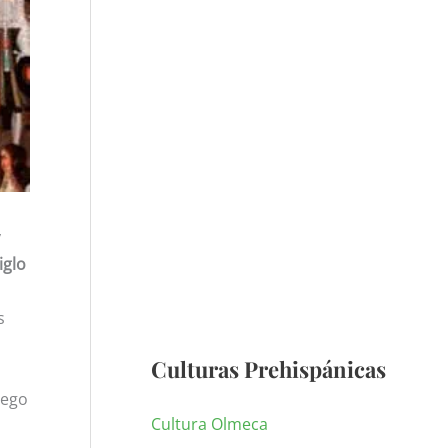
y
iglo
s
Culturas Prehispánicas
uego
Cultura Olmeca